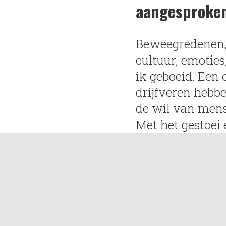
aangesproken
Beweegredenen, 
cultuur, emoties
ik geboeid. Een 
drijfveren hebb
de wil van mens
Met het gestoei 
mens is mooi en
Persoonlijk
Ik ben geboren i
omdat ik bof me
ben getrouwd me