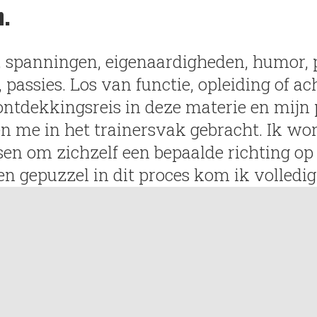
.
spanningen, eigenaardigheden, humor, p
, passies. Los van functie, opleiding of a
ontdekkingsreis in deze materie en mijn 
en me in het trainersvak gebracht. Ik wo
en om zichzelf een bepaalde richting op
en gepuzzel in dit proces kom ik volledig 
 boeiend.
n ‘s-Hertogenbosch en zal daar mijn hele
t deze prachtige, levendige en Bourgondi
t Carolien en we hebben twee kinderen,