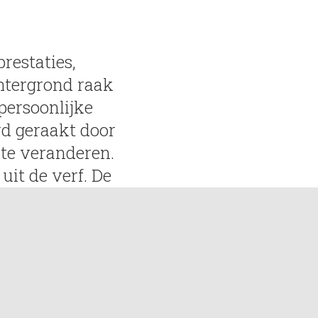
restaties,
chtergrond raak
persoonlijke
rd geraakt door
 te veranderen.
uit de verf. De
 leven blijven
sche stad. Ik
 Teuntje en